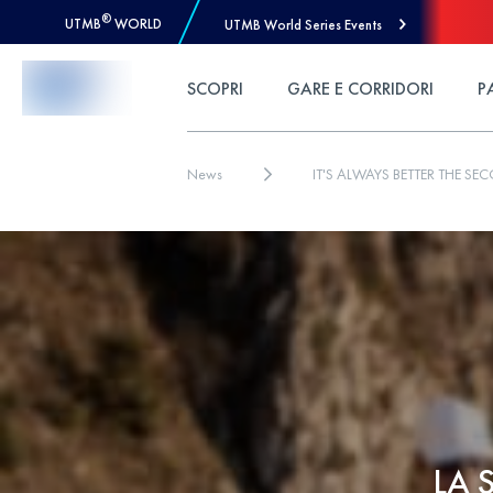
®
UTMB
WORLD
UTMB World Series Events
Skip to Content
SCOPRI
GARE E CORRIDORI
P
News
IT'S ALWAYS BETTER THE SE
LA 