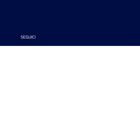
SEGUICI
©2021 UTMB all rights reserved