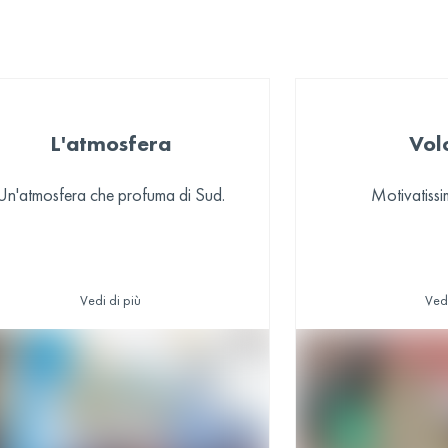
L'atmosfera
Vol
Un'atmosfera che profuma di Sud.
Motivatissi
Vedi di più
Vedi