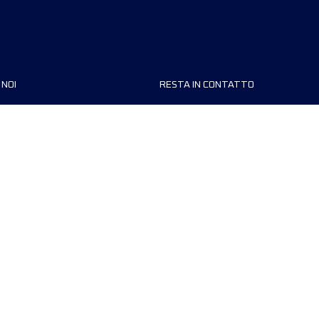
 NOI
RESTA IN CONTATTO
FAQ
Contattaci
Preferenze dei cookie